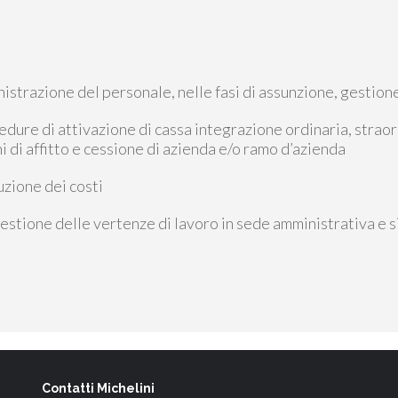
inistrazione del personale, nelle fasi di assunzione, gestio
edure di attivazione di cassa integrazione ordinaria, straordi
i di affitto e cessione di azienda e/o ramo d’azienda
uzione dei costi
 gestione delle vertenze di lavoro in sede amministrativa e 
Contatti Michelini