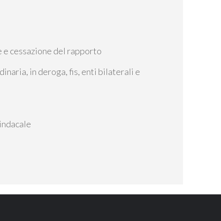
ne e cessazione del rapporto
naria, in deroga, fis, enti bilaterali e
sindacale