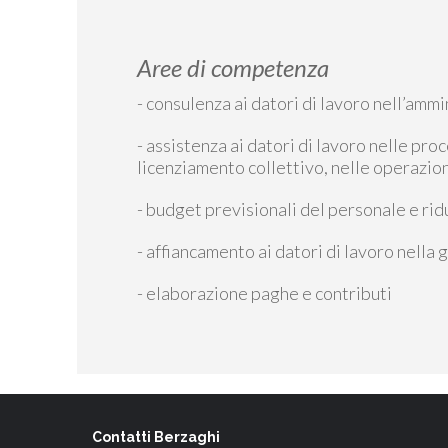
Aree di competenza
- consulenza ai datori di lavoro nell’amm
- assistenza ai datori di lavoro nelle proc
licenziamento collettivo, nelle operazion
- budget previsionali del personale e rid
- affiancamento ai datori di lavoro nella
- elaborazione paghe e contributi
Contatti Berzaghi