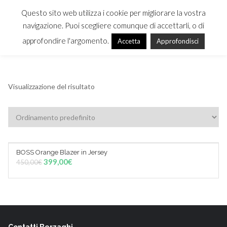
Questo sito web utilizza i cookie per migliorare la vostra
navigazione. Puoi scegliere comunque di accettarli, o di
approfondire l'argomento.
Accetta
Approfondisci
MENU
Visualizzazione del risultato
BOSS Orange Blazer in Jersey
Sale!
AGGIUNGI AL CARRELLO
399,00
€
450,00
€
Contatti Berzaghi