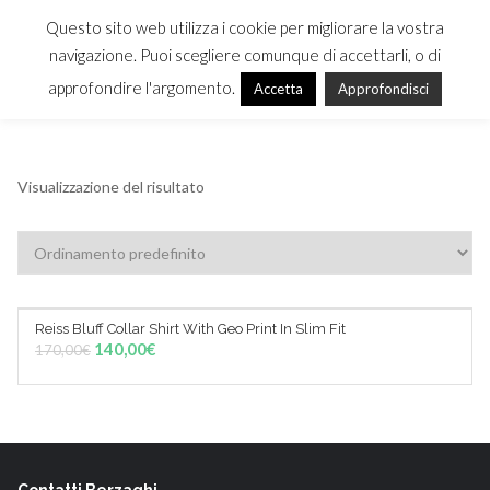
Questo sito web utilizza i cookie per migliorare la vostra
navigazione. Puoi scegliere comunque di accettarli, o di
approfondire l'argomento.
Accetta
Approfondisci
MENU
Visualizzazione del risultato
Reiss Bluff Collar Shirt With Geo Print In Slim Fit
Sale!
AGGIUNGI AL CARRELLO
140,00
€
170,00
€
Contatti Berzaghi