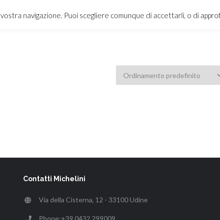
a vostra navigazione. Puoi scegliere comunque di accettarli, o di appr
HOME
PROFESSION
Contatti Michelini
Via della Cisterna, 12 - 33100 Udine
Phone:+39 0432 299009