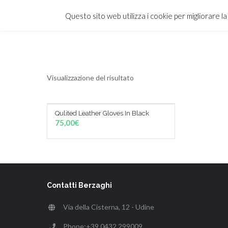
Questo sito web utilizza i cookie per migliorare l
Visualizzazione del risultato
Qulited Leather Gloves In Black
AGGIUNGI AL CARRELLO
75,00
€
Contatti Berzaghi
Via della Cisterna, 12 - Udine
Phone:+39 0432 299009