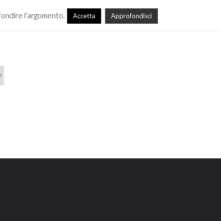
ofondire l'argomento.
Accetta
Approfondisci
ISTI
COMPETENZE
NEWS
CONTATTI