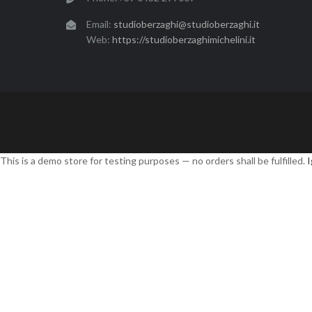
Email:
studioberzaghi@studioberzaghi.it
Web:
https://studioberzaghimichelini.it
This is a demo store for testing purposes — no orders shall be fulfilled.
I