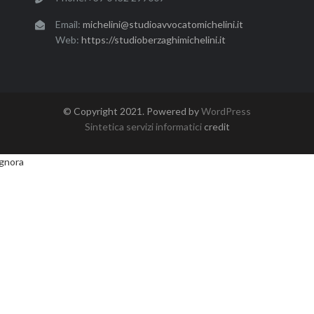
Email:
michelini@studioavvocatomichelini.it
Web:
https://studioberzaghimichelini.it
© Copyright 2021. Powered by
WordPress
Sintetica servizi informatici
credit
gnora