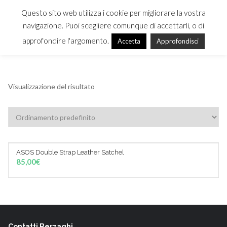
Questo sito web utilizza i cookie per migliorare la vostra
navigazione. Puoi scegliere comunque di accettarli, o di
approfondire l'argomento.
Accetta
Approfondisci
MENU
Visualizzazione del risultato
ASOS Double Strap Leather Satchel
AGGIUNGI AL CARRELLO
85,00
€
Contatti Berzaghi