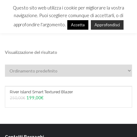
Questo sito web utilizza i cookie per migliorare la vostra
navigazione. Puoi scegliere comunque di accettarli, o di
approfondire l'argomento.
Accetta
Approfondisci
MENU
Visualizzazione del risultato
River Island Smart Textured Blazer
Sale!
AGGIUNGI AL CARRELLO
199,00
€
250,00
€
Contatti Berzaghi