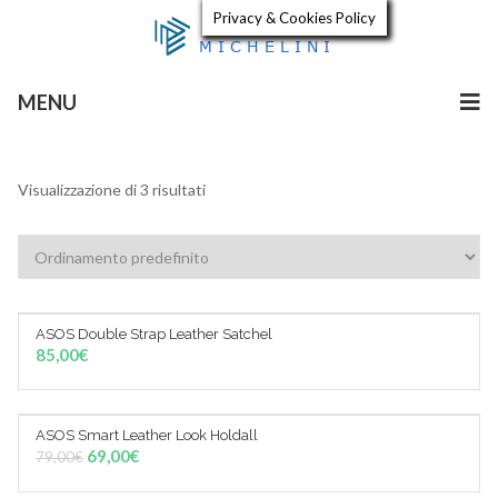
Privacy & Cookies Policy
MENU
Visualizzazione di 3 risultati
ASOS Double Strap Leather Satchel
AGGIUNGI AL CARRELLO
85,00
€
ASOS Smart Leather Look Holdall
Sale!
AGGIUNGI AL CARRELLO
69,00
€
79,00
€