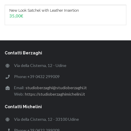
New Look Satchel with Leather Insertion
AGGIUNGI AL CARRELLO
35,00
€
Contatti Berzaghi
Via della Cisterna, 12 - Udine
Phone:+39 0432 299009
Email:
studioberzaghi@studioberzaghi.it
Web:
https://studioberzaghimichelini.it
Contatti Michelini
Via della Cisterna, 12 - 33100 Udine
Phone:+39 0432 299009