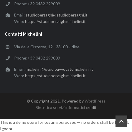
Phone:+39 0432 299009
Email:
studioberzaghi@studioberzaghi.it
Web:
https://studioberzaghimichelini.it
Contatti Michelini
Via della Cisterna, 12 - 33100 Udine
Phone:+39 0432 299009
Email:
michelini@studioavvocatomichelini.it
Web:
https://studioberzaghimichelini.it
© Copyright 2021. Powered by
WordPress
Sintetica servizi informatici
credit
This is a demo store for testing purposes — no orders shall be fulfilled.
Ignora